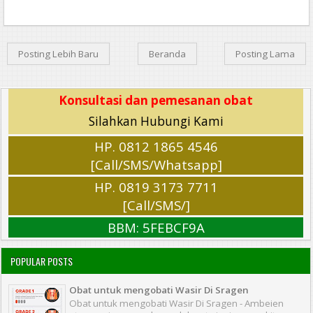
Posting Lebih Baru
Beranda
Posting Lama
Konsultasi dan pemesanan obat
Silahkan Hubungi Kami
HP. 0812 1865 4546
[Call/SMS/Whatsapp]
HP. 0819 3173 7711
[Call/SMS/]
BBM: 5FEBCF9A
POPULAR POSTS
Obat untuk mengobati Wasir Di Sragen
Obat untuk mengobati Wasir Di Sragen - Ambeien