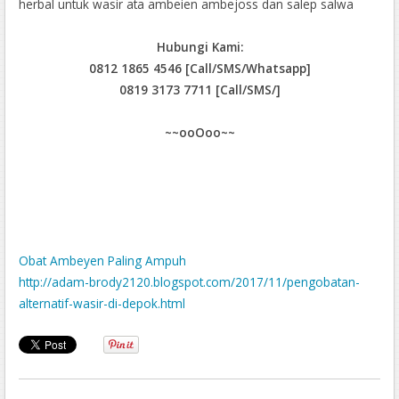
herbal untuk wasir ata ambeien ambejoss dan salep salwa
Hubungi Kami:
0812 1865 4546 [Call/SMS/Whatsapp]
0819 3173 7711 [Call/SMS/]
~~ooOoo~~
Obat Ambeyen Paling Ampuh
http://adam-brody2120.blogspot.com/2017/11/pengobatan-
alternatif-wasir-di-depok.html
http://aureal3d.blogspot.com/2017/11/obat-herbal-ampuh-
untuk-ambeyen.html
Jual Obat Ambeien Di Seram Bagian Barat
http://aurasomausahmb.blogspot.com/2017/11/cara-