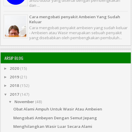
anus/dubur yang disertai dengan pembengkakan
dan ...
Cara mengobati penyakit Ambeien Yang Sudah
Keluar
Cara mengobati penyakit ambeien yang sudah keluar
- Ambeien atau Wasir merupakan sebuah penyakit
yang disebabkan oleh pembengkakan pembuluh...
ARSIP BLOG
2020
(15)
►
2019
(21)
►
2018
(152)
►
2017
(147)
▼
November
(48)
▼
Obat Alami Ampuh Untuk Wasir Atau Ambeien
Mengobati Ambeyen Dengan Semut Jepang
Menghilangkan Wasir Luar Secara Alami