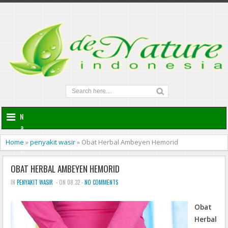
N
a
v
Home
»
penyakit wasir
»
Obat Herbal Ambeyen Hemorid
i
g
OBAT HERBAL AMBEYEN HEMORID
a
t
IN
PENYAKIT WASIR
- ON 08.32 -
NO COMMENTS
i
o
Obat
n
Herbal